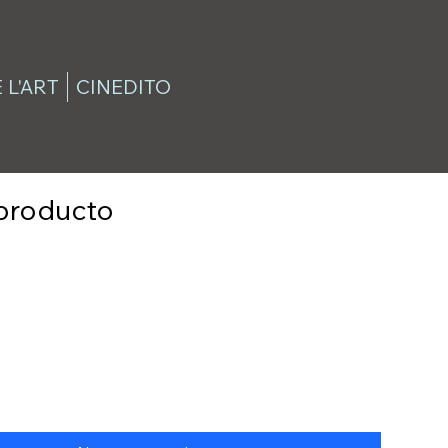
 L'ART
CINEDITO
producto