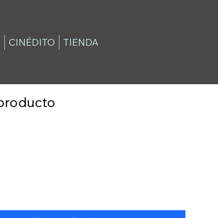
E
CINÉDITO
TIENDA
producto
cio